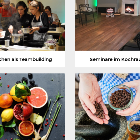
hen als Teambuilding
Seminare im Kochr