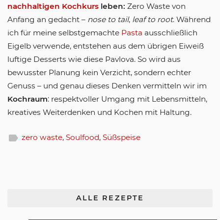
nachhaltigen Kochkurs
leben:
Zero Waste von
Anfang an gedacht –
nose to tail
,
leaf to root
. Während
ich für meine selbstgemachte
Pasta
ausschließlich
Eigelb verwende, entstehen aus dem übrigen Eiweiß
luftige Desserts wie diese Pavlova. So wird aus
bewusster Planung kein Verzicht, sondern echter
Genuss – und genau dieses Denken vermitteln wir im
Kochraum
: respektvoller Umgang mit Lebensmitteln,
kreatives Weiterdenken und Kochen mit Haltung.
label
zero waste
,
Soulfood
,
Süßspeise
ALLE REZEPTE